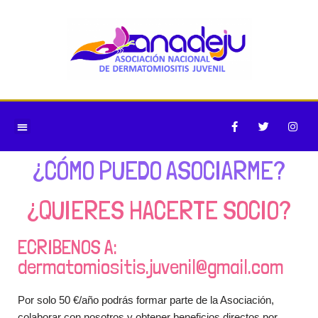
Saltar
al
contenido
¿CÓMO PUEDO ASOCIARME?
¿QUIERES HACERTE SOCIO?
ECRIBENOS A:
dermatomiositis.juvenil@gmail.com
Por solo 50 €/año podrás formar parte de la Asociación,
colaborar con nosotros y obtener beneficios directos por